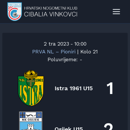
Skip
to
content
2 tra 2023
-
10:00
PRVA NL – Pioniri
| Kolo 21
Poluvrijeme: -
1
Istra 1961 U15
2
Osijek U15