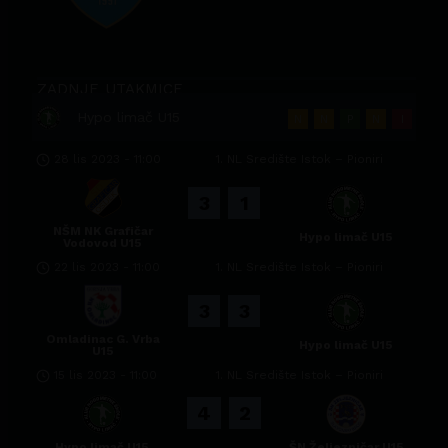
ZADNJE UTAKMICE
Hypo limač U15
N
N
P
N
I
28 lis 2023
-
11:00
1. NL Središte Istok – Pioniri
3
1
NŠM NK Grafičar
Hypo limač U15
Vodovod U15
22 lis 2023
-
11:00
1. NL Središte Istok – Pioniri
3
3
Omladinac G. Vrba
Hypo limač U15
U15
15 lis 2023
-
11:00
1. NL Središte Istok – Pioniri
4
2
Hypo limač U15
ŠN Željezničar U15