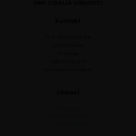
HNK CIBALIA VINKOVCI
Kontakt
H. D. Genschera 10b
32100 Vinkovci
Hrvatska
+385 32 550 670
cibalia@hnk-cibalia.hr
Linkovi
Dokumenti
Pravila privatnosti
Uvijeti korištenja