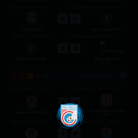
8 lis 2023
-
11:00
1. NL Središte Istok – Pioniri
0
0
Osijek U15
Hypo limač U15
30 ruj 2023
-
14:45
1. NL Središte Istok – Pioniri
0
0
Hypo limač U15
Marsonia U15
Vukovar 1991 U15
I
I
N
I
P
29 lis 2023
-
11:00
1. NL Središte Istok – Pioniri
2
1
Omladinac G. Vrba
Vukovar 1991 U15
U15
22 lis 2023
-
11:00
1. NL Središte Istok – Pioniri
2
0