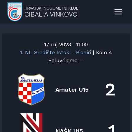
Skip
to
content
17 ruj 2023
-
11:00
1. NL Središte Istok – Pioniri
| Kolo 4
Poluvrijeme: -
2
Amater U15
1
NAŠK U15